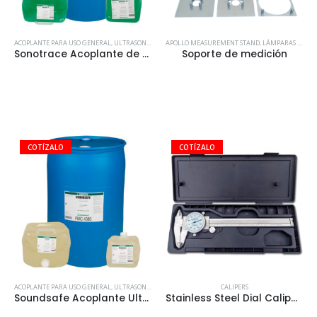
ACOPLANTE PARA USO GENERAL
,
ULTRASONIDO
APOLLO MEASUREMENT STAND
,
LÁMPARAS DE LUZ UV-A
Sonotrace Acoplante de Uso General
Soporte de medición
ACOPLANTE PARA USO GENERAL
,
ULTRASONIDO
CALIPERS
Soundsafe Acoplante Ultrasónico de Alto Rendimiento
Stainless Steel Dial Caliper Cat # IG100-020