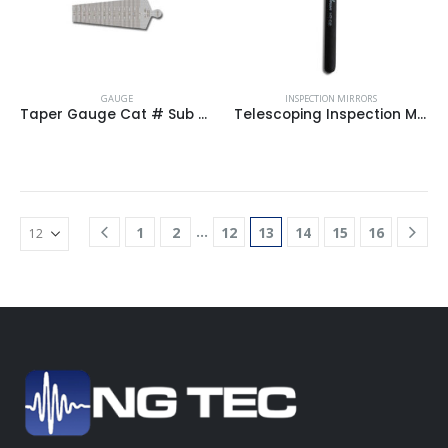
GAUGE
INSPECTION MIRRORS
Taper Gauge Cat # Sub 28C
Telescoping Inspection Mirror
…
1
2
12
13
14
15
16