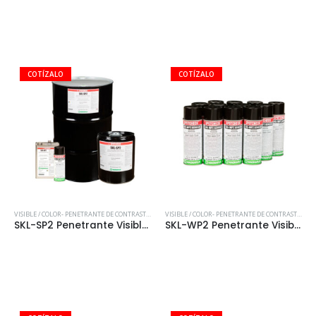
VISIBLE / COLOR- PENETRANTE DE CONTRASTE
,
LIQUIDOS PENETRANTES
VISIBLE / COLOR- PENETRANTE DE CONTRASTE
,
LIQ
SKL-SP2 Penetrante Visible Removible con Solvente
SKL-WP2 Penetrante Visible Lavable al Agua