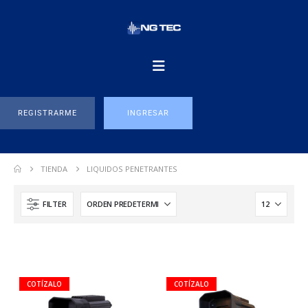
REGISTRARME
INGRESAR
TIENDA
LIQUIDOS PENETRANTES
FILTER