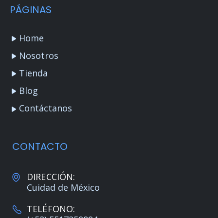
PÁGINAS
Home
Nosotros
Tienda
Blog
Contáctanos
CONTACTO
DIRECCIÓN:
Cuidad de México
TELÉFONO: