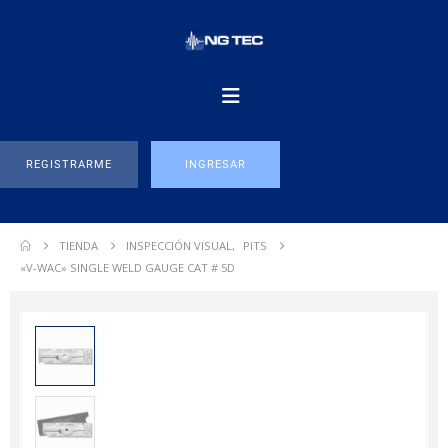
REGISTRARME
INGRESAR
TIENDA
INSPECCIÓN VISUAL
,
PITS
«V-WAC» SINGLE WELD GAUGE CAT # 5D