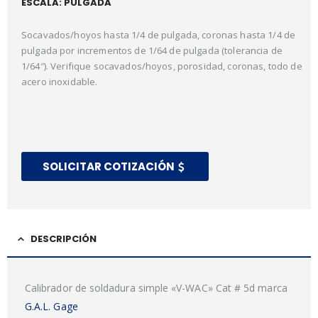
ESCALA:
PULGADA
0
out of 5
0
out of 5
Socavados/hoyos hasta 1/4 de pulgada, coronas hasta 1/4 de
pulgada por incrementos de 1/64 de pulgada (tolerancia de
1/64″). Verifique socavados/hoyos, porosidad, coronas, todo de
acero inoxidable.
SOLICITAR COTIZACIÓN
DESCRIPCIÓN
Calibrador de soldadura simple «V-WAC» Cat # 5d marca
G.A.L. Gage