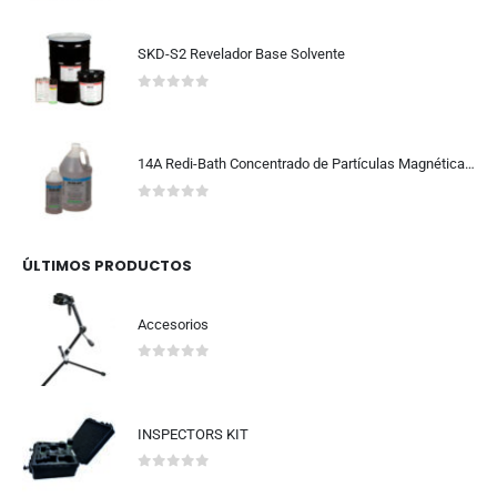
SKD-S2 Revelador Base Solvente
0
out of 5
14A Redi-Bath Concentrado de Partículas Magnéticas Fluorescentes Base Agua
0
out of 5
ÚLTIMOS PRODUCTOS
Accesorios
0
out of 5
INSPECTORS KIT
0
out of 5