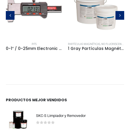
PITS
PARTÍCULAS MAGNÉTICAS
,
NO FLUORESCENTES / DE COLOR PARA MÉTODO SECO
0-1″ / 0-25mm Electronic Depth / Pit Gauge Cat # SPI13-749-7
1 Gray Partículas Magnéticas No Fluorescentes con Color gris
PRODUCTOS MEJOR VENDIDOS
SKC-S Limpiador y Removedor
0
out of 5