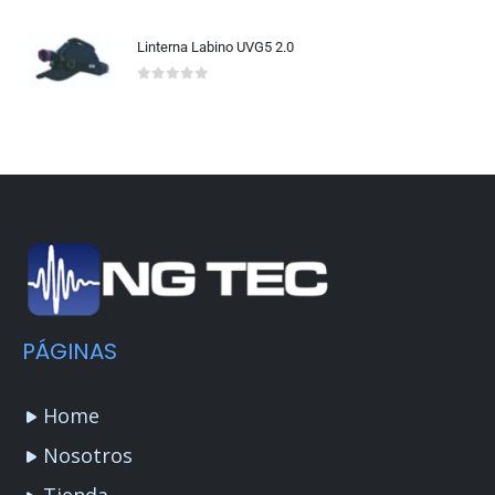
Linterna Labino UVG5 2.0
0
out of 5
PÁGINAS
Home
Nosotros