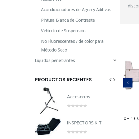
disco
Acondicionadores de Agua y Aditivos
Pintura Blanca de Contraste
Vehículo de Suspensión
No Fluorescentes / de color para
Método Seco
Liquidos penetrantes
PRODUCTOS RECIENTES
rios
Accesorios
of 5
0
out of 5
PITS
PITS
«V-WAC» Single Weld Gauge Cat # 5d
«V-WAC» Single Weld Gauge Cat # 5m
TORS KIT
INSPECTORS KIT
of 5
0
out of 5