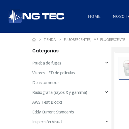
HOME
NOSOT
TIENDA
FLUORESCENTES
,
MPI FLUORESCENTE
Categorías
Prueba de fugas
Visores LED de películas
Densitómetros
Radiografía (rayos X y gamma)
AWS Test Blocks
Eddy Current Standards
Inspección Visual