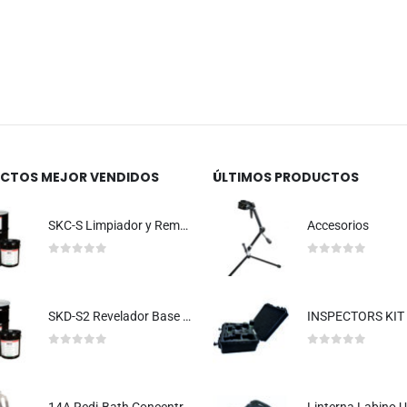
Linterna Labino UVG5 2.0
Lint
0
out of 5
0
out of 5
CTOS MEJOR VENDIDOS
ÚLTIMOS PRODUCTOS
SKC-S Limpiador y Removedor
Accesorios
0
out of 5
0
out of 5
SKD-S2 Revelador Base Solvente
INSPECTORS KIT
0
out of 5
0
out of 5