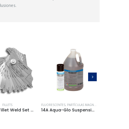
lusiones.
Accesorios
0
out of 5
FILLETS
FLUORESCENTES
,
PARTÍCULAS MAGNÉTICAS
FLUORESCENTES
,
12-Piece Fillet Weld Set Cat # 8d
14A Aqua-Glo Suspensión de Partículas Magnéticas Fluorescentes Base Agua
INSPECTORS KIT
0
out of 5