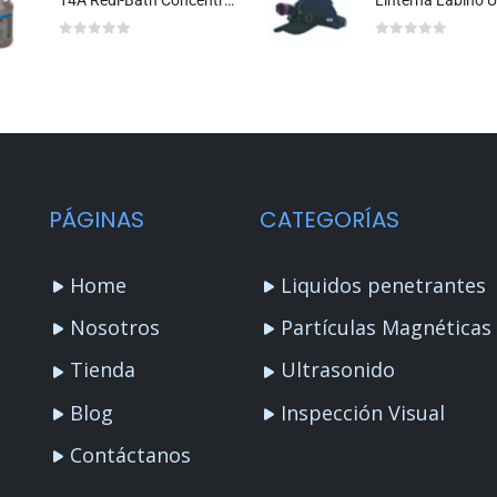
14A Redi-Bath Concentrado de Partículas Magnéticas Fluorescentes Base Agua
Linterna Labino 
0
out of 5
0
out of 5
PÁGINAS
CATEGORÍAS
Home
Liquidos penetrantes
Nosotros
Partículas Magnéticas
Tienda
Ultrasonido
Blog
Inspección Visual
Contáctanos