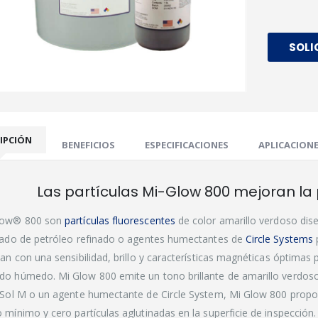
SOLI
IPCIÓN
BENEFICIOS
ESPECIFICACIONES
APLICACION
Las partículas Mi-Glow 800 mejoran la pr
low® 800 son
partículas fluorescentes
de color amarillo verdoso dis
lado de petróleo refinado o agentes humectantes de
Circle Systems
p
can con una sensibilidad, brillo y características magnéticas óptimas
o húmedo. Mi Glow 800 emite un tono brillante de amarillo verdos
eSol M o un agente humectante de Circle System, Mi Glow 800 propor
 mínimo y cero partículas aglutinadas en la superficie de inspección