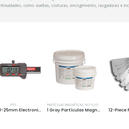
ntinuidades, como vueltas, costuras, encogimiento, rasgaduras e inc
Accesorios
Accesorios
0
out of 5
0
out of 5
PITS
PARTÍCULAS MAGNÉTICAS
,
NO FLUORESCENTES / DE COLOR PARA MÉTODO SECO
0-1″ / 0-25mm Electronic Depth / Pit Gauge Cat # SPI13-749-7
1 Gray Partículas Magnéticas No Fluorescentes con Color gris
INSPECTORS KIT
INSPECTORS KIT
0
out of 5
0
out of 5