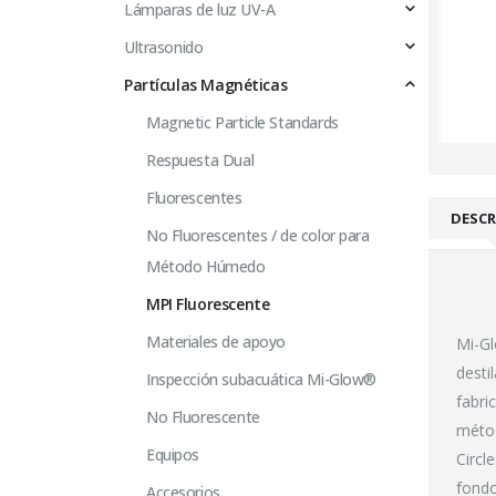
Lámparas de luz UV-A
Ultrasonido
Partículas Magnéticas
Magnetic Particle Standards
Respuesta Dual
Fluorescentes
DESCR
No Fluorescentes / de color para
Método Húmedo
MPI Fluorescente
Materiales de apoyo
Mi-G
desti
Inspección subacuática Mi-Glow®
fabri
No Fluorescente
métod
Equipos
Circl
fondo
Accesorios