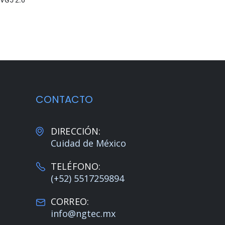
UVG5 2.0
CONTACTO
DIRECCIÓN:
Cuidad de México
TELÉFONO:
(+52) 5517259894
CORREO:
info@ngtec.mx