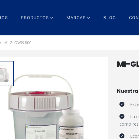
ROS
PRODUCTOS
MARCAS
BLOG
CON
MI-GLOW® 800
MI-G
Nuestra
Exce
La m
como res
Eco