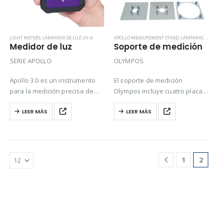
LIGHT METERS
,
LÁMPARAS DE LUZ UV-A
APOLLO MEASUREMENT STAND
,
LÁMPARAS DE LUZ UV-A
Medidor de luz
Soporte de medición
SERIE APOLLO
OLYMPOS
Apollo 3.0 es un instrumento
El soporte de medición
para la medición precisa de
Olympos incluye cuatro placas
irradiancia UV-A e iluminancia.
de distintos tamaños, que
LEER MÁS
LEER MÁS
Se ha desarrollado con un
pueden intercambiarse
filtro de banda superior,
fácilmente en el soporte. Esto
compuesto únicamente por
permite que todas las
elementos no fluorescentes,…
lámparas portátiles de Labino
(serie UVG3 2.0,…
1
2