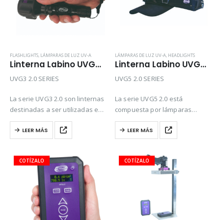
FLASHLIGHTS
,
LÁMPARAS DE LUZ UV-A
LÁMPARAS DE LUZ UV-A
,
HEADLIGHTS
Linterna Labino UVG3 2.0
Linterna Labino UVG5 2.0
UVG3 2.0 SERIES
UVG5 2.0 SERIES
La serie UVG3 2.0 son linternas
La serie UVG5 2.0 está
destinadas a ser utilizadas en
compuesta por lámparas
aplicaciones de pruebas no
frontales diseñadas para
LEER MÁS
LEER MÁS
destructivas donde el espacio
situaciones en las que se
es limitado. Lo que diferencia
requiere una solución de
los diferentes modelos UVG3…
iluminación manos libres. Son
especialmente útiles para
inspecciones…